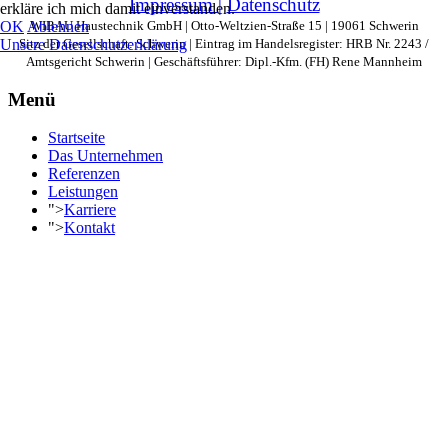
Impressum |
Datenschutz
erkläre ich mich damit einverstanden.
WIBAU Haustechnik GmbH | Otto-Weltzien-Straße 15 | 19061 Schwerin
OK
Ablehnen
Sitz der Gesellschaft: Schwerin | Eintrag im Handelsregister: HRB Nr. 2243 /
Unsere Datenschutzerklärung
Amtsgericht Schwerin | Geschäftsführer: Dipl.-Kfm. (FH) Rene Mannheim
Menü
Startseite
Das Unternehmen
Referenzen
Leistungen
">
Karriere
">
Kontakt